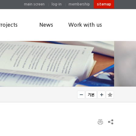
main screen
log-in
membership
sitemap
rojects
News
Work with us
ects
News
Work with us
Photos