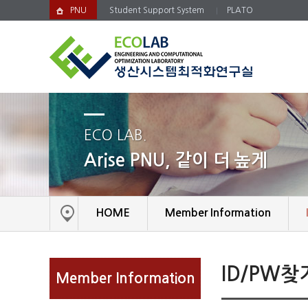
PNU
Student Support System
PLATO
ECO LAB.
Arise PNU, 같이 더 높게
HOME
Member Information
ID/PW찾
Member Information