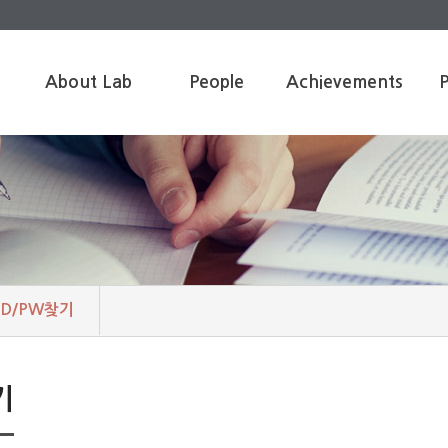
About Lab
People
Achievements
P
Introduction
Professor
Publication
Proj
Research Area
Members
Presentation
Facilities
Alumni
Awards
Visiting Scholar
Patents
s
ID/PW찾기
기